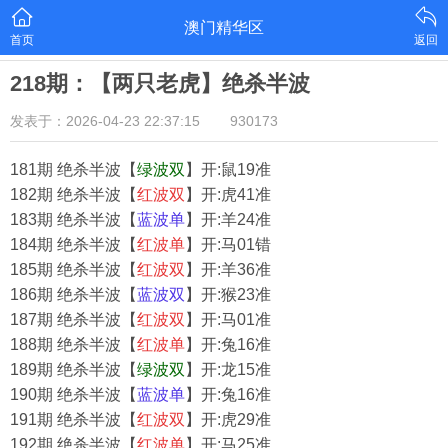
澳门精华区
首页
返回
218期：【两只老虎】绝杀半波
发表于：2026-04-23 22:37:15
930173
181期 绝杀半波【
绿波双
】开:鼠19准
182期 绝杀半波【
红波
双
】开:虎41准
183期 绝杀半波【
蓝波单
】开:羊24准
184期 绝杀半波【
红波单
】开:马01错
185期 绝杀半波【
红波
双
】开:羊36准
186期 绝杀半波【
蓝波双
】开:猴23准
187期 绝杀半波【
红波
双
】开:马01准
188期 绝杀半波【
红波单
】开:兔16准
189期 绝杀半波【
绿波
双
】开:龙15准
190期 绝杀半波【
蓝波单
】开:兔16准
191期 绝杀半波【
红波
双
】开:虎29准
192期 绝杀半波【
红波单
】开:马25准