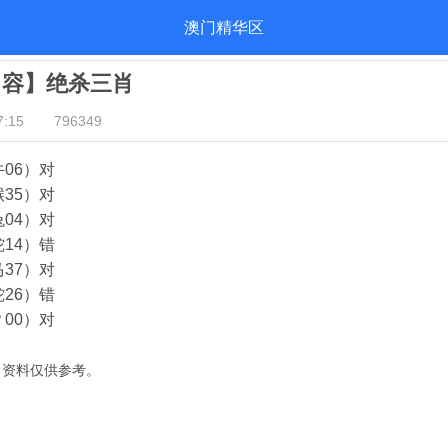
澳门精华区
自容】绝杀三肖
:15
796349
06）对
35）对
04）对
14）错
37）对
26）错
00）对
，资料仅供参考。