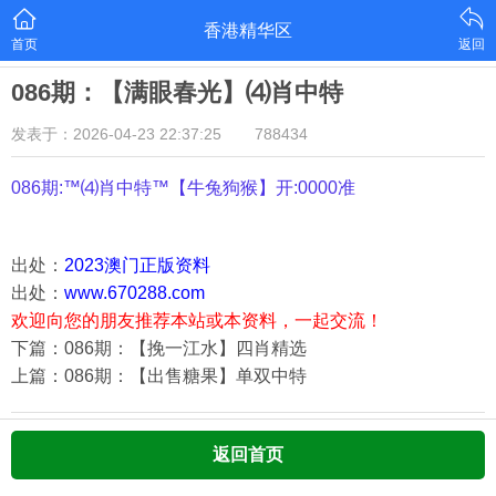
香港精华区
首页
返回
086期：【满眼春光】⑷肖中特
发表于：2026-04-23 22:37:25
788434
086期:™⑷肖中特™【
牛兔狗猴
】开:0000准
出处：
2023澳门正版资料
出处：
www.670288.com
欢迎向您的朋友推荐本站或本资料，一起交流！
下篇：086期：【挽一江水】四肖精选
上篇：086期：【出售糖果】单双中特
返回首页