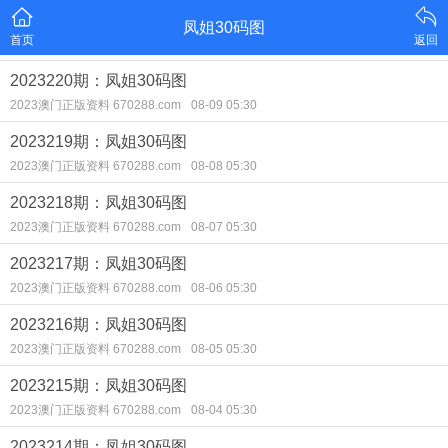
凤姐30码图
首页
返回
2023220期：凤姐30码图
2023澳门正版资料 670288.com
08-09 05:30
2023219期：凤姐30码图
2023澳门正版资料 670288.com
08-08 05:30
2023218期：凤姐30码图
2023澳门正版资料 670288.com
08-07 05:30
2023217期：凤姐30码图
2023澳门正版资料 670288.com
08-06 05:30
2023216期：凤姐30码图
2023澳门正版资料 670288.com
08-05 05:30
2023215期：凤姐30码图
2023澳门正版资料 670288.com
08-04 05:30
2023214期：凤姐30码图