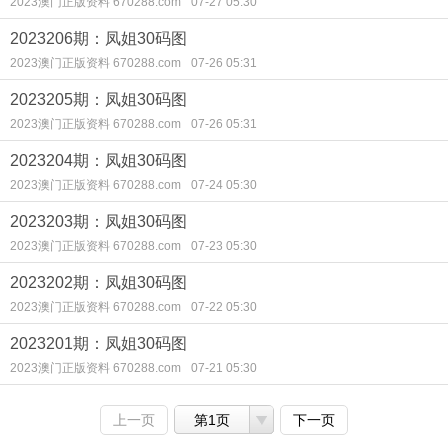
2023澳门正版资料 670288.com
07-27 05:30
2023206期：凤姐30码图
2023澳门正版资料 670288.com
07-26 05:31
2023205期：凤姐30码图
2023澳门正版资料 670288.com
07-26 05:31
2023204期：凤姐30码图
2023澳门正版资料 670288.com
07-24 05:30
2023203期：凤姐30码图
2023澳门正版资料 670288.com
07-23 05:30
2023202期：凤姐30码图
2023澳门正版资料 670288.com
07-22 05:30
2023201期：凤姐30码图
2023澳门正版资料 670288.com
07-21 05:30
上一页
第1页
下一页