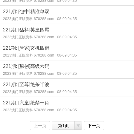
2023澳门正版资料 670288.com
08-09 04:35
221期: [包中]精准单双
2023澳门正版资料 670288.com
08-09 04:35
221期: [猛料]英皇四尾
2023澳门正版资料 670288.com
08-09 04:35
221期: [管家]玄机四俏
2023澳门正版资料 670288.com
08-09 04:35
221期: [原创]高级六码
2023澳门正版资料 670288.com
08-09 04:35
221期: [至尊]绝杀半波
2023澳门正版资料 670288.com
08-09 04:35
221期: [六皇]绝禁一肖
2023澳门正版资料 670288.com
08-09 04:35
上一页
第1页
下一页