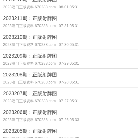
2023澳门正版资料 670288.com
08-01 05:31
2023211期：正版射牌图
2023澳门正版资料 670288.com
07-31 05:31
2023210期：正版射牌图
2023澳门正版资料 670288.com
07-30 05:31
2023209期：正版射牌图
2023澳门正版资料 670288.com
07-29 05:31
2023208期：正版射牌图
2023澳门正版资料 670288.com
07-28 05:31
2023207期：正版射牌图
2023澳门正版资料 670288.com
07-27 05:31
2023206期：正版射牌图
2023澳门正版资料 670288.com
07-26 05:33
2023205期：正版射牌图