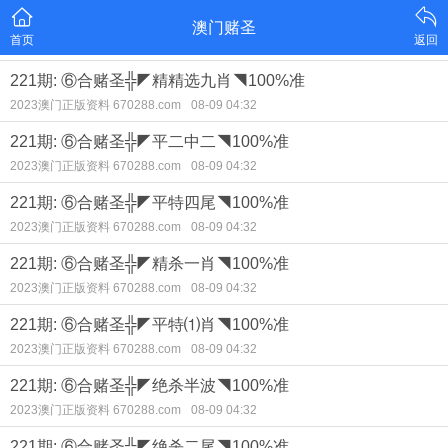
澳门赌圣
首页
返回
221期: ⑥合赌圣╬◤精精选九肖◥100%准
2023澳门正版资料 670288.com
08-09 04:32
221期: ⑥合赌圣╬◤平二中二◥100%准
2023澳门正版资料 670288.com
08-09 04:32
221期: ⑥合赌圣╬◤平特四尾◥100%准
2023澳门正版资料 670288.com
08-09 04:32
221期: ⑥合赌圣╬◤精杀一肖◥100%准
2023澳门正版资料 670288.com
08-09 04:32
221期: ⑥合赌圣╬◤平特⑴肖◥100%准
2023澳门正版资料 670288.com
08-09 04:32
221期: ⑥合赌圣╬◤绝杀半波◥100%准
2023澳门正版资料 670288.com
08-09 04:32
221期: ⑥合赌圣╬◤绝杀二尾◥100%准