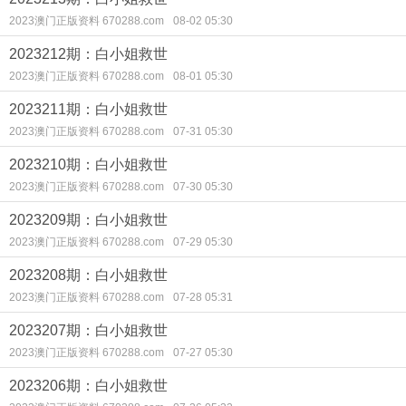
2023澳门正版资料 670288.com
08-02 05:30
2023212期：白小姐救世
2023澳门正版资料 670288.com
08-01 05:30
2023211期：白小姐救世
2023澳门正版资料 670288.com
07-31 05:30
2023210期：白小姐救世
2023澳门正版资料 670288.com
07-30 05:30
2023209期：白小姐救世
2023澳门正版资料 670288.com
07-29 05:30
2023208期：白小姐救世
2023澳门正版资料 670288.com
07-28 05:31
2023207期：白小姐救世
2023澳门正版资料 670288.com
07-27 05:30
2023206期：白小姐救世