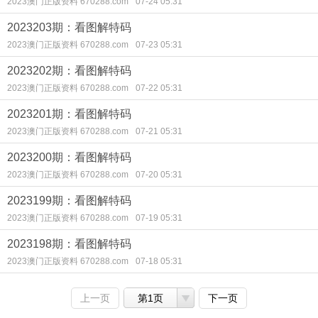
2023澳门正版资料 670288.com
07-24 05:31
2023203期：看图解特码
2023澳门正版资料 670288.com
07-23 05:31
2023202期：看图解特码
2023澳门正版资料 670288.com
07-22 05:31
2023201期：看图解特码
2023澳门正版资料 670288.com
07-21 05:31
2023200期：看图解特码
2023澳门正版资料 670288.com
07-20 05:31
2023199期：看图解特码
2023澳门正版资料 670288.com
07-19 05:31
2023198期：看图解特码
2023澳门正版资料 670288.com
07-18 05:31
上一页
第1页
下一页