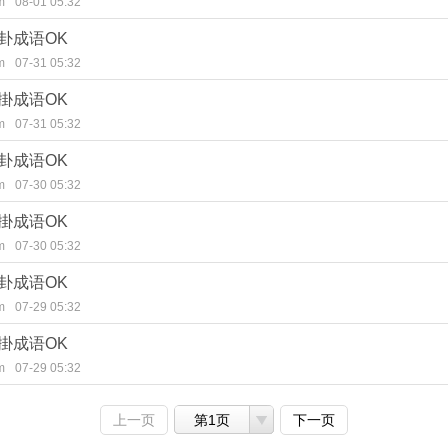
m
08-01 05:32
正卦成语OK
m
07-31 05:32
正掛成语OK
m
07-31 05:32
正卦成语OK
m
07-30 05:32
正掛成语OK
m
07-30 05:32
正卦成语OK
m
07-29 05:32
正掛成语OK
m
07-29 05:32
上一页
第1页
下一页