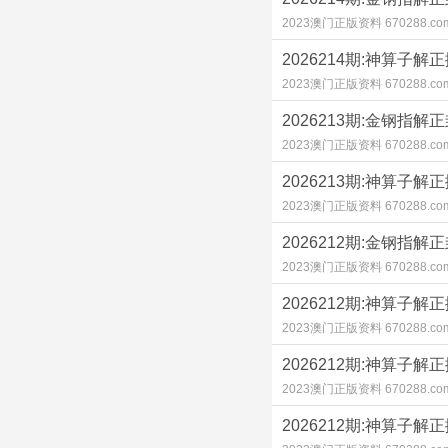
2023澳门正版资料 670288.co
2026214期:神算子解
2023澳门正版资料 670288.co
2026213期:金钢指解
2023澳门正版资料 670288.co
2026213期:神算子解
2023澳门正版资料 670288.co
2026212期:金钢指解
2023澳门正版资料 670288.co
2026212期:神算子解
2023澳门正版资料 670288.co
2026212期:神算子解
2023澳门正版资料 670288.co
2026212期:神算子解