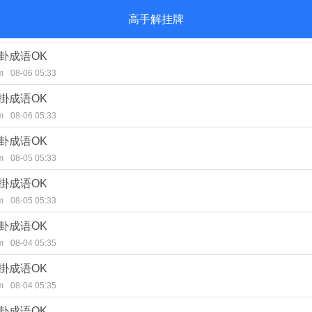
高手解挂牌
正卦成语OK
m
08-06 05:33
正掛成语OK
m
08-06 05:33
正卦成语OK
m
08-05 05:33
正掛成语OK
m
08-05 05:33
正卦成语OK
m
08-04 05:35
正掛成语OK
m
08-04 05:35
正卦成语OK