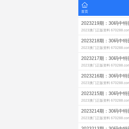
首页
2023219期：30码中特
2023澳门正版资料 670288.co
2023218期：30码中特
2023澳门正版资料 670288.co
2023217期：30码中特
2023澳门正版资料 670288.co
2023216期：30码中特
2023澳门正版资料 670288.co
2023215期：30码中特
2023澳门正版资料 670288.co
2023214期：30码中特
2023澳门正版资料 670288.co
2023213期：30码中特