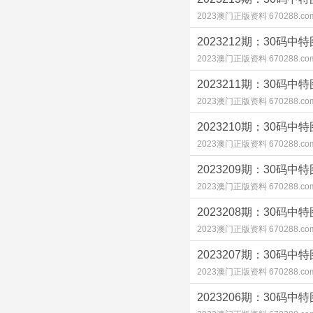
2023澳门正版资料 670288.co
2023212期：30码中特
2023澳门正版资料 670288.co
2023211期：30码中特
2023澳门正版资料 670288.co
2023210期：30码中特
2023澳门正版资料 670288.co
2023209期：30码中特
2023澳门正版资料 670288.co
2023208期：30码中特
2023澳门正版资料 670288.co
2023207期：30码中特
2023澳门正版资料 670288.co
2023206期：30码中特